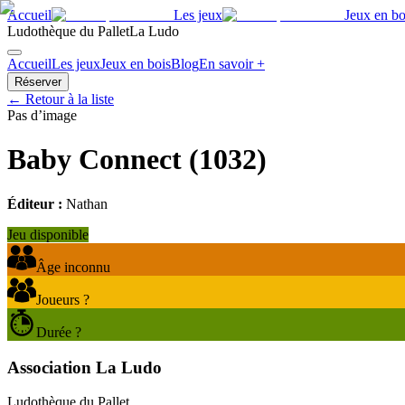
Accueil
Les jeux
Jeux en bo
Ludothèque du Pallet
La Ludo
Accueil
Les jeux
Jeux en bois
Blog
En savoir +
Réserver
← Retour à la liste
Pas d’image
Baby Connect
(
1032
)
Éditeur :
Nathan
Jeu disponible
Âge inconnu
Joueurs ?
Durée ?
Association La Ludo
Ludothèque du Pallet