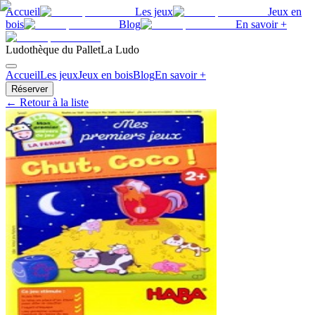
Accueil
Les jeux
Jeux en
bois
Blog
En savoir +
Ludothèque du Pallet
La Ludo
Accueil
Les jeux
Jeux en bois
Blog
En savoir +
Réserver
← Retour à la liste