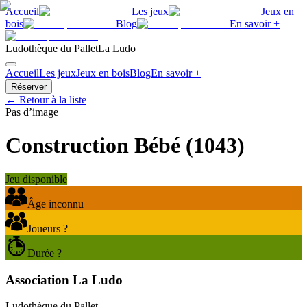
Accueil
Les jeux
Jeux en
bois
Blog
En savoir +
Ludothèque du Pallet
La Ludo
Accueil
Les jeux
Jeux en bois
Blog
En savoir +
Réserver
← Retour à la liste
Pas d’image
Construction Bébé
(
1043
)
Jeu disponible
Âge inconnu
Joueurs ?
Durée ?
Association La Ludo
Ludothèque du Pallet