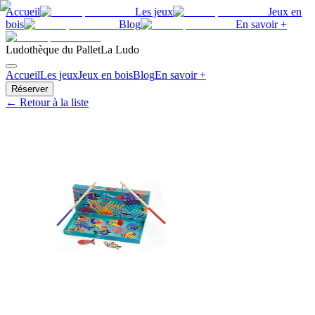
Accueil
Les jeux
Jeux en
bois
Blog
En savoir +
Ludothèque du Pallet
La Ludo
Accueil
Les jeux
Jeux en bois
Blog
En savoir +
Réserver
← Retour à la liste