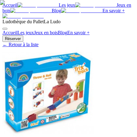
Accueil
Les jeux
Jeux en
bois
Blog
En savoir +
Ludothèque du Pallet
La Ludo
Accueil
Les jeux
Jeux en bois
Blog
En savoir +
Réserver
← Retour à la liste