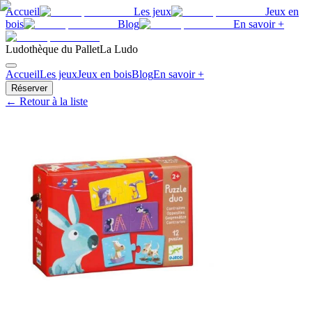
Accueil
Les jeux
Jeux en
bois
Blog
En savoir +
Ludothèque du Pallet
La Ludo
Accueil
Les jeux
Jeux en bois
Blog
En savoir +
Réserver
← Retour à la liste