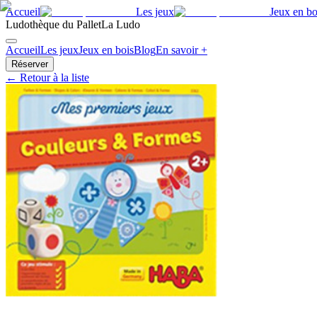
Accueil
Les jeux
Jeux en bo
Ludothèque du Pallet
La Ludo
Accueil
Les jeux
Jeux en bois
Blog
En savoir +
Réserver
← Retour à la liste