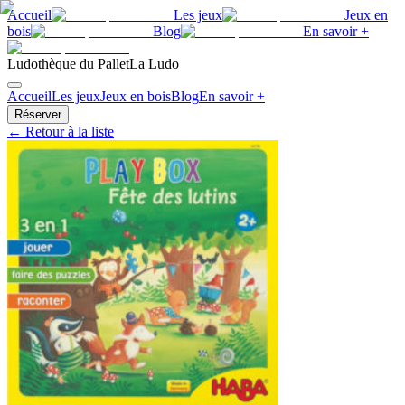
Accueil
Les jeux
Jeux en
bois
Blog
En savoir +
Ludothèque du Pallet
La Ludo
Accueil
Les jeux
Jeux en bois
Blog
En savoir +
Réserver
← Retour à la liste