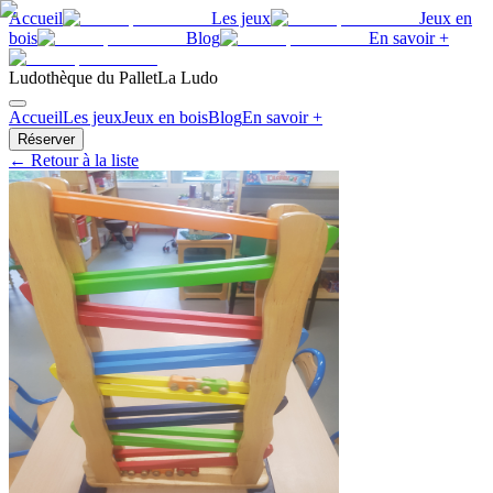
Accueil
Les jeux
Jeux en
bois
Blog
En savoir +
Ludothèque du Pallet
La Ludo
Accueil
Les jeux
Jeux en bois
Blog
En savoir +
Réserver
← Retour à la liste