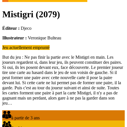
Mistigri
(
2079
)
Éditeur :
Djeco
Illustrateur :
Veronique Bulteau
Jeu actuellement emprunté
But du jeu : Ne pas finir la partie avec le Mistigri en main. Les
joueurs regardent si, dans leur jeu, ils peuvent constituer des paires.
Si oui, ils les posent devant eux, face découverte. Le premier joueur
tire une carte au hasard dans le jeu de son voisin de gauche. Si il
peut former une paire avec cette nouvelle carte il pose la paire
devant lui. Si cette carte ne lui permet pas de former une paire, il la
garde. Puis c'est au tour du joueur suivant et ainsi de suite. Toutes
les cartes forment une paire à part la carte Mistigri, il n'y a pas de
gagnant mais un perdant, alors gare à ne pas la garder dans son
jeu…
à partir de 3 ans