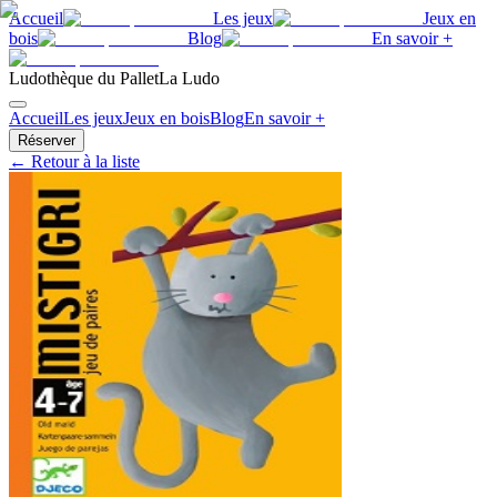
Accueil
Les jeux
Jeux en
bois
Blog
En savoir +
Ludothèque du Pallet
La Ludo
Accueil
Les jeux
Jeux en bois
Blog
En savoir +
Réserver
← Retour à la liste