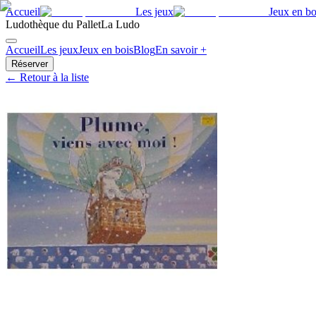
Accueil
Les jeux
Jeux en bo
Ludothèque du Pallet
La Ludo
Accueil
Les jeux
Jeux en bois
Blog
En savoir +
Réserver
← Retour à la liste