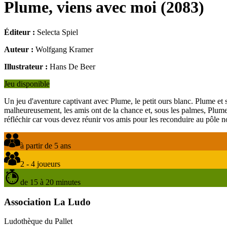
Plume, viens avec moi
(
2083
)
Éditeur :
Selecta Spiel
Auteur :
Wolfgang Kramer
Illustrateur :
Hans De Beer
Jeu disponible
Un jeu d'aventure captivant avec Plume, le petit ours blanc. Plume et 
malheureusement, les amis ont de la chance et, sous les palmes, Plume
réfléchir car vous devez réunir vos amis pour les reconduire au pôle n
à partir de 5 ans
2 - 4 joueurs
de 15 à 20 minutes
Association La Ludo
Ludothèque du Pallet