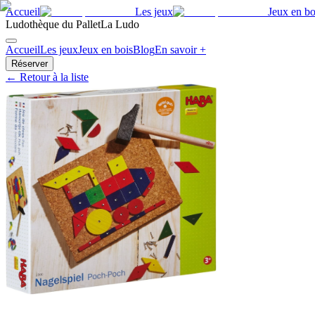
Accueil
Les jeux
Jeux en bo
Ludothèque du Pallet
La Ludo
Accueil
Les jeux
Jeux en bois
Blog
En savoir +
Réserver
← Retour à la liste