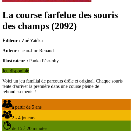
La course farfelue des souris
des champs
(
2092
)
Éditeur :
Zoé Yatéka
Auteur :
Jean-Luc Renaud
Illustrateur :
Panka Pásztohy
Jeu disponible
Voici un jeu familial de parcours drôle et original. Chaque souris
tente d'arriver la première dans une course pleine de
rebondissements !
à partir de 5 ans
2 - 4 joueurs
de 15 à 20 minutes