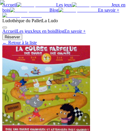
Accueil
Les jeux
Jeux en
bois
Blog
En savoir +
Ludothèque du Pallet
La Ludo
Accueil
Les jeux
Jeux en bois
Blog
En savoir +
Réserver
← Retour à la liste