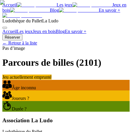
Accueil
Les jeux
Jeux en
bois
Blog
En savoir +
Ludothèque du Pallet
La Ludo
Accueil
Les jeux
Jeux en bois
Blog
En savoir +
Réserver
← Retour à la liste
Pas d’image
Parcours de billes
(
2101
)
Jeu actuellement emprunté
Âge inconnu
Joueurs ?
Durée ?
Association La Ludo
Ludothèque du Pallet