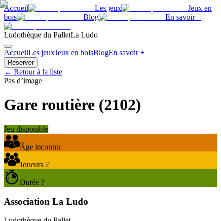
Accueil
Les jeux
Jeux en
bois
Blog
En savoir +
Ludothèque du Pallet
La Ludo
Accueil
Les jeux
Jeux en bois
Blog
En savoir +
Réserver
← Retour à la liste
Pas d’image
Gare routière
(
2102
)
Jeu disponible
Âge inconnu
Joueurs ?
Durée ?
Association La Ludo
Ludothèque du Pallet