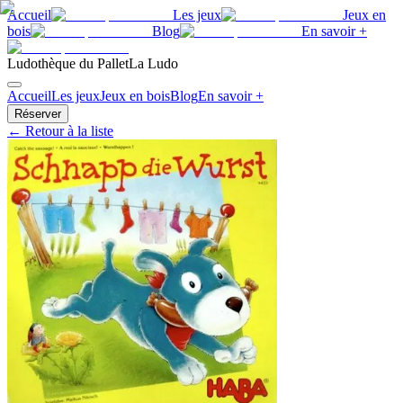
Accueil
Les jeux
Jeux en
bois
Blog
En savoir +
Ludothèque du Pallet
La Ludo
Accueil
Les jeux
Jeux en bois
Blog
En savoir +
Réserver
← Retour à la liste