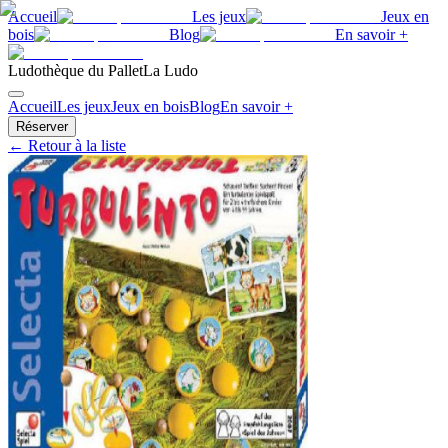
Accueil
Les jeux
Jeux en
bois
Blog
En savoir +
Ludothèque du Pallet
La Ludo
Accueil
Les jeux
Jeux en bois
Blog
En savoir +
Réserver
← Retour à la liste