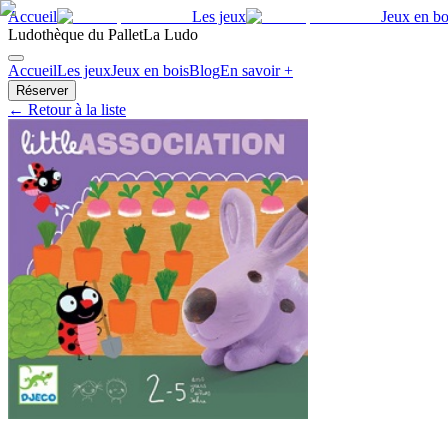
Accueil
Les jeux
Jeux en bo
Ludothèque du Pallet
La Ludo
Accueil
Les jeux
Jeux en bois
Blog
En savoir +
Réserver
← Retour à la liste