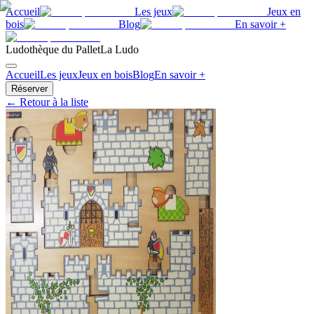
Accueil
Les jeux
Jeux en
bois
Blog
En savoir +
Ludothèque du Pallet
La Ludo
Accueil
Les jeux
Jeux en bois
Blog
En savoir +
Réserver
← Retour à la liste