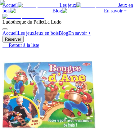
Accueil
Les jeux
Jeux en
bois
Blog
En savoir +
Ludothèque du Pallet
La Ludo
Accueil
Les jeux
Jeux en bois
Blog
En savoir +
Réserver
← Retour à la liste