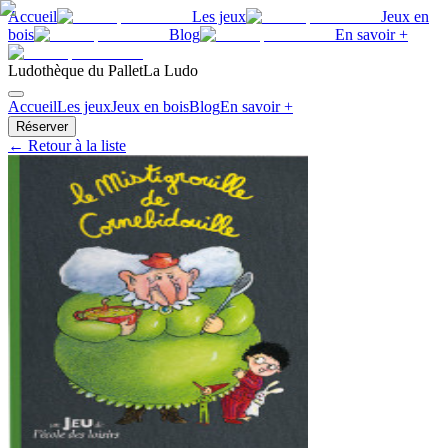
Accueil
Les jeux
Jeux en
bois
Blog
En savoir +
Ludothèque du Pallet
La Ludo
Accueil
Les jeux
Jeux en bois
Blog
En savoir +
Réserver
← Retour à la liste