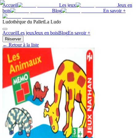
Accueil
Les jeux
Jeux en
bois
Blog
En savoir +
Ludothèque du Pallet
La Ludo
Accueil
Les jeux
Jeux en bois
Blog
En savoir +
Réserver
← Retour à la liste