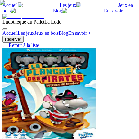
Accueil
Les jeux
Jeux en
bois
Blog
En savoir +
Ludothèque du Pallet
La Ludo
Accueil
Les jeux
Jeux en bois
Blog
En savoir +
Réserver
← Retour à la liste