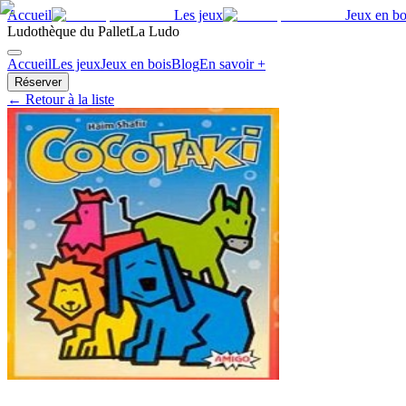
Accueil
Les jeux
Jeux en bo
Ludothèque du Pallet
La Ludo
Accueil
Les jeux
Jeux en bois
Blog
En savoir +
Réserver
← Retour à la liste