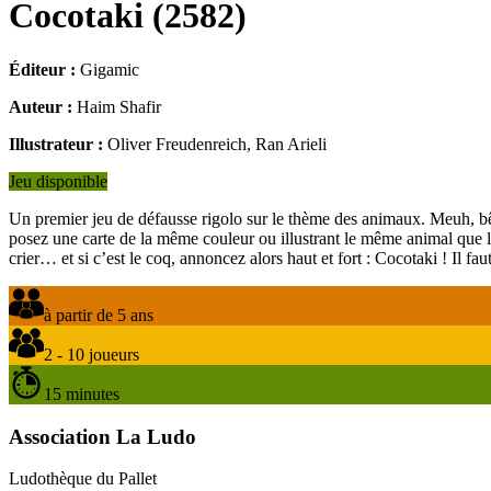
Cocotaki
(
2582
)
Éditeur :
Gigamic
Auteur :
Haim Shafir
Illustrateur :
Oliver Freudenreich, Ran Arieli
Jeu disponible
Un premier jeu de défausse rigolo sur le thème des animaux. Meuh, bêêê,
posez une carte de la même couleur ou illustrant le même animal que la c
crier… et si c’est le coq, annoncez alors haut et fort : Cocotaki ! Il fau
à partir de 5 ans
2 - 10 joueurs
15 minutes
Association La Ludo
Ludothèque du Pallet