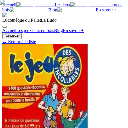
Accueil
Les jeux
Jeux en
bois
Blog
En savoir +
Ludothèque du Pallet
La Ludo
Accueil
Les jeux
Jeux en bois
Blog
En savoir +
Réserver
← Retour à la liste