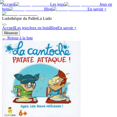
Accueil
Les jeux
Jeux en
bois
Blog
En savoir +
Ludothèque du Pallet
La Ludo
Accueil
Les jeux
Jeux en bois
Blog
En savoir +
Réserver
← Retour à la liste