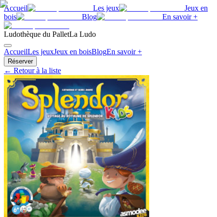
Accueil
Les jeux
Jeux en
bois
Blog
En savoir +
Ludothèque du Pallet
La Ludo
Accueil
Les jeux
Jeux en bois
Blog
En savoir +
Réserver
← Retour à la liste