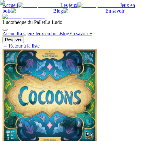
Accueil
Les jeux
Jeux en
bois
Blog
En savoir +
Ludothèque du Pallet
La Ludo
Accueil
Les jeux
Jeux en bois
Blog
En savoir +
Réserver
← Retour à la liste