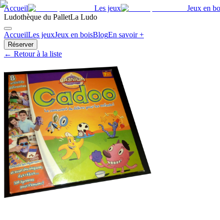
Accueil
Les jeux
Jeux en bo
Ludothèque du Pallet
La Ludo
Accueil
Les jeux
Jeux en bois
Blog
En savoir +
Réserver
← Retour à la liste