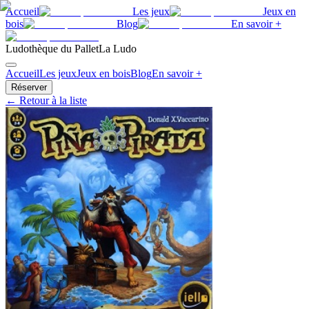
Accueil
Les jeux
Jeux en
bois
Blog
En savoir +
Ludothèque du Pallet
La Ludo
Accueil
Les jeux
Jeux en bois
Blog
En savoir +
Réserver
← Retour à la liste