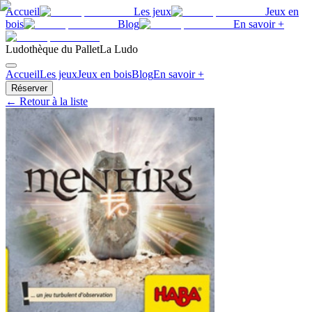
Accueil
Les jeux
Jeux en
bois
Blog
En savoir +
Ludothèque du Pallet
La Ludo
Accueil
Les jeux
Jeux en bois
Blog
En savoir +
Réserver
← Retour à la liste