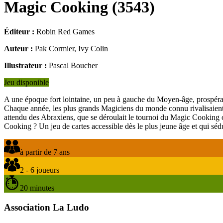
Magic Cooking
(
3543
)
Éditeur :
Robin Red Games
Auteur :
Pak Cormier, Ivy Colin
Illustrateur :
Pascal Boucher
Jeu disponible
A une époque fort lointaine, un peu à gauche du Moyen-âge, prospér
Chaque année, les plus grands Magiciens du monde connu rivalisaient d'i
attendu des Abraxiens, que se déroulait le tournoi du Magic Cooking où
Cooking ? Un jeu de cartes accessible dès le plus jeune âge et qui sédui
à partir de 7 ans
2 - 6 joueurs
20 minutes
Association La Ludo