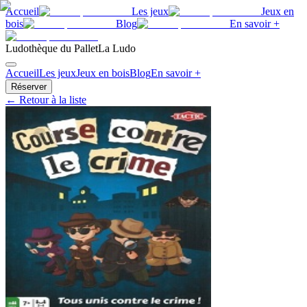
Accueil
Les jeux
Jeux en
bois
Blog
En savoir +
Ludothèque du Pallet
La Ludo
Accueil
Les jeux
Jeux en bois
Blog
En savoir +
Réserver
← Retour à la liste