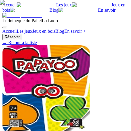
Accueil
Les jeux
Jeux en
bois
Blog
En savoir +
Ludothèque du Pallet
La Ludo
Accueil
Les jeux
Jeux en bois
Blog
En savoir +
Réserver
← Retour à la liste