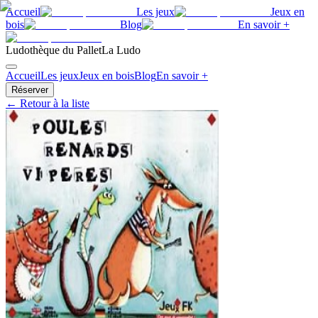
Accueil
Les jeux
Jeux en
bois
Blog
En savoir +
Ludothèque du Pallet
La Ludo
Accueil
Les jeux
Jeux en bois
Blog
En savoir +
Réserver
← Retour à la liste