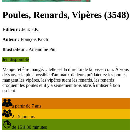
Poules, Renards, Vipères
(
3548
)
Éditeur :
Jeux F.K.
Auteur :
François Koch
Illustrateur :
Amandine Piu
Jeu disponible
Manger et être mangé… telle est la dure loi de la basse-cour. À vous
de sauver le plus possible d'animaux de leurs prédateurs: les poules
mangent les vipères, les vipères tuent les renards, les renards
croquent les poules et il y a seulement trois abris à utiliser à bon
escient.
à partir de 7 ans
2 - 5 joueurs
de 15 à 30 minutes