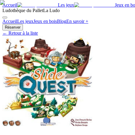
Accueil
Les jeux
Jeux en bo
Ludothèque du Pallet
La Ludo
Accueil
Les jeux
Jeux en bois
Blog
En savoir +
Réserver
← Retour à la liste