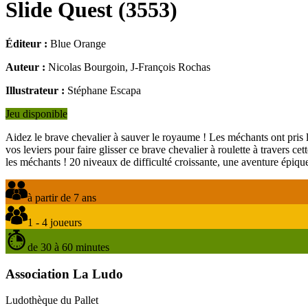
Slide Quest
(
3553
)
Éditeur :
Blue Orange
Auteur :
Nicolas Bourgoin, J-François Rochas
Illustrateur :
Stéphane Escapa
Jeu disponible
Aidez le brave chevalier à sauver le royaume ! Les méchants ont pris le
vos leviers pour faire glisser ce brave chevalier à roulette à travers
les méchants ! 20 niveaux de difficulté croissante, une aventure épiqu
à partir de 7 ans
1 - 4 joueurs
de 30 à 60 minutes
Association La Ludo
Ludothèque du Pallet