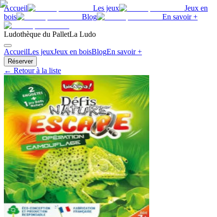
Accueil
Les jeux
Jeux en
bois
Blog
En savoir +
Ludothèque du Pallet
La Ludo
Accueil
Les jeux
Jeux en bois
Blog
En savoir +
Réserver
← Retour à la liste