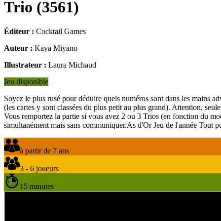
Trio
(
3561
)
Éditeur :
Cocktail Games
Auteur :
Kaya Miyano
Illustrateur :
Laura Michaud
Jeu disponible
Soyez le plus rusé pour déduire quels numéros sont dans les mains adver
(les cartes y sont classées du plus petit au plus grand). Attention, seu
Vous remportez la partie si vous avez 2 ou 3 Trios (en fonction du mode
simultanément mais sans communiquer.As d'Or Jeu de l'année Tout p
à partir de 7 ans
3 - 6 joueurs
15 minutes