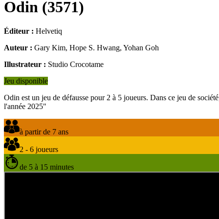
Odin
(
3571
)
Éditeur :
Helvetiq
Auteur :
Gary Kim, Hope S. Hwang, Yohan Goh
Illustrateur :
Studio Crocotame
Jeu disponible
Odin est un jeu de défausse pour 2 à 5 joueurs. Dans ce jeu de société,
l'année 2025"
à partir de 7 ans
2 - 6 joueurs
de 5 à 15 minutes