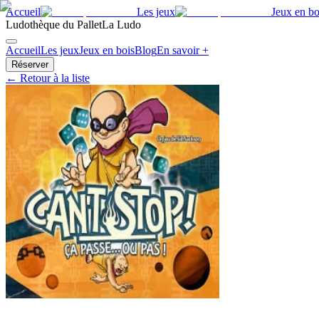
Accueil
Les jeux
Jeux en bo
Ludothèque du Pallet
La Ludo
Accueil
Les jeux
Jeux en bois
Blog
En savoir +
Réserver
← Retour à la liste