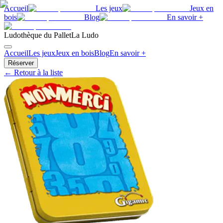
Accueil
Les jeux
Jeux en
bois
Blog
En savoir +
Ludothèque du Pallet
La Ludo
Accueil
Les jeux
Jeux en bois
Blog
En savoir +
Réserver
← Retour à la liste