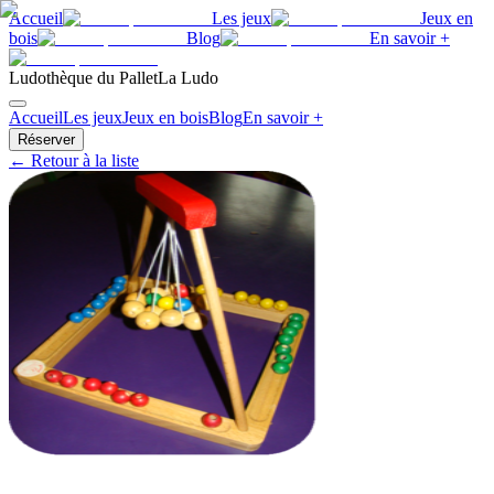
Accueil
Les jeux
Jeux en
bois
Blog
En savoir +
Ludothèque du Pallet
La Ludo
Accueil
Les jeux
Jeux en bois
Blog
En savoir +
Réserver
← Retour à la liste