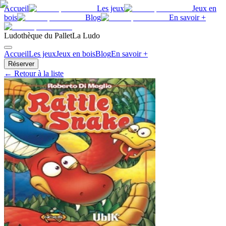
Accueil
Les jeux
Jeux en
bois
Blog
En savoir +
Ludothèque du Pallet
La Ludo
Accueil
Les jeux
Jeux en bois
Blog
En savoir +
Réserver
← Retour à la liste