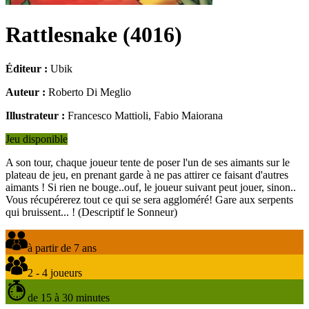
Rattlesnake
(
4016
)
Éditeur :
Ubik
Auteur :
Roberto Di Meglio
Illustrateur :
Francesco Mattioli, Fabio Maiorana
Jeu disponible
A son tour, chaque joueur tente de poser l'un de ses aimants sur le
plateau de jeu, en prenant garde à ne pas attirer ce faisant d'autres
aimants ! Si rien ne bouge..ouf, le joueur suivant peut jouer, sinon..
Vous récupérerez tout ce qui se sera aggloméré! Gare aux serpents
qui bruissent... ! (Descriptif le Sonneur)
à partir de 7 ans
2 - 4 joueurs
de 15 à 30 minutes