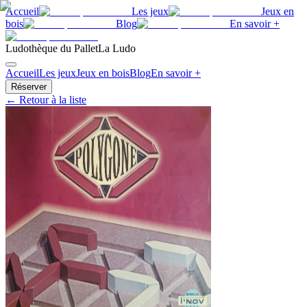
Accueil
Les jeux
Jeux en
bois
Blog
En savoir +
Ludothèque du Pallet
La Ludo
Accueil
Les jeux
Jeux en bois
Blog
En savoir +
Réserver
← Retour à la liste