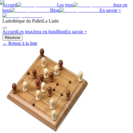
Accueil
Les jeux
Jeux en
bois
Blog
En savoir +
Ludothèque du Pallet
La Ludo
Accueil
Les jeux
Jeux en bois
Blog
En savoir +
Réserver
← Retour à la liste