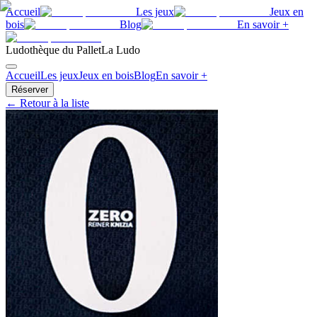
Accueil
Les jeux
Jeux en
bois
Blog
En savoir +
Ludothèque du Pallet
La Ludo
Accueil
Les jeux
Jeux en bois
Blog
En savoir +
Réserver
← Retour à la liste