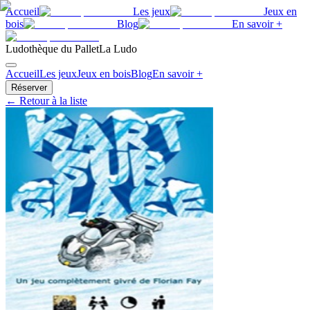
Accueil
Les jeux
Jeux en
bois
Blog
En savoir +
Ludothèque du Pallet
La Ludo
Accueil
Les jeux
Jeux en bois
Blog
En savoir +
Réserver
← Retour à la liste