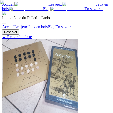
Accueil
Les jeux
Jeux en
bois
Blog
En savoir +
Ludothèque du Pallet
La Ludo
Accueil
Les jeux
Jeux en bois
Blog
En savoir +
Réserver
← Retour à la liste