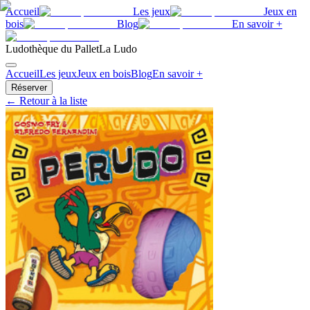
Accueil
Les jeux
Jeux en
bois
Blog
En savoir +
Ludothèque du Pallet
La Ludo
Accueil
Les jeux
Jeux en bois
Blog
En savoir +
Réserver
← Retour à la liste