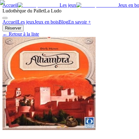
Accueil
Les jeux
Jeux en bo
Ludothèque du Pallet
La Ludo
Accueil
Les jeux
Jeux en bois
Blog
En savoir +
Réserver
← Retour à la liste