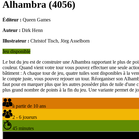
Alhambra
(
4056
)
Éditeur :
Queen Games
Auteur :
Dirk Henn
Illustrateur :
Christof Tisch, Jörg Asselborn
Jeu disponible
Le but du jeu est de construire une Alhambra rapportant le plus de poi
couleur. Quand vient votre tour vous pouvez effectuer une seule action 
bâtiment : A chaque tour de jeu, quatre tuiles sont disponibles à la v
le compte juste, vous pouvez rejouer un tour. Réorganiser son Alhambr
faut pour en marquer plus que les autres possèder plus de tuile d'une co
plus grand nombre de points à la fin du jeu. Une variante permet de j
à partir de 10 ans
2 - 6 joueurs
45 minutes